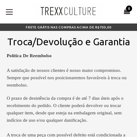
Pular
0
para
CA
CA
o
expandir/colapsar
conteúdo
FRETE GRÁTIS NAS COMPRAS ACIMA DE R$700,00
Troca/Devolução e Garantia
Política De Reembolso
A satisfação de nossos clientes é nosso maior compromisso.
Sempre que possível nos posicionaremos favoráveis à troca ou
reembolso.
O prazo de desistência da compra é de até 7 dias úteis após o
recebimento do pedido. O cliente poderá devolver ou trocar
qualquer item, desde que esteja na embalagem original,
sem
indícios de uso e/ou qualquer danificação.
A troca de uma peça com possível defeito está condicionada a