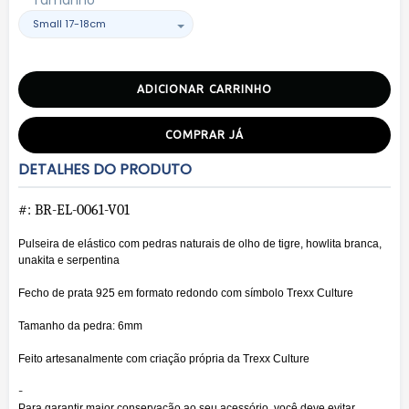
Tamanho
ADICIONAR CARRINHO
COMPRAR JÁ
DETALHES DO PRODUTO
#: BR-EL-0061-V01
Pulseira de elástico com pedras naturais de
olho de tigre, howlita branca,
unakita e serpentina
Fecho de prata 925 em formato redondo com símbolo Trexx Culture
Tamanho da pedra: 6mm
Feito artesanalmente com criação própria da Trexx Culture
-
Para garantir maior conservação ao seu acessório, você deve evitar