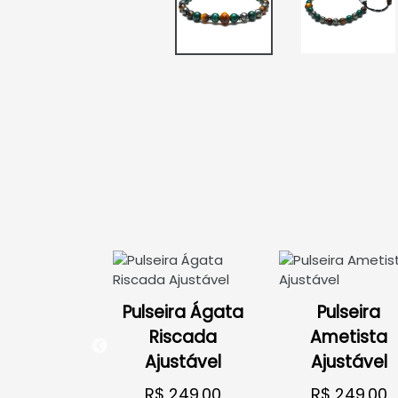
ulseira
Pulseira Ágata
Pulseira
eyhound
Riscada
Ametista
ustável
Ajustável
Ajustável
 299.00
R$ 249.00
R$ 249.00