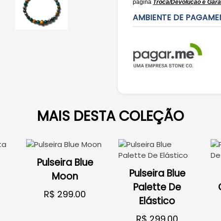
página
Troca/Devolução e Gara
AMBIENTE DE PAGAME
MAIS DESTA COLEÇÃO
Pulseira Blue
Pulseira Blue
Moon
Palette De
R$ 299.00
Elástico
ADICIONAR CARRINHO
R$ 299.00