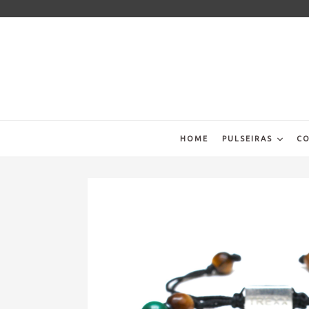
Pular
para
o
conteúdo
HOME
PULSEIRAS
CO