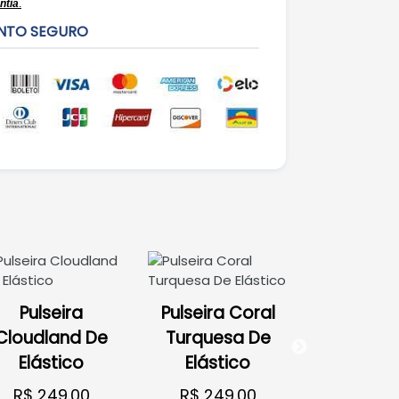
ntia
.
NTO SEGURO
Pulseira
Pulseira Coral
Pulse
Cloudland De
Turquesa De
Crucifi
Elástico
Elástico
Prata Aju
R$ 249.00
R$ 249.00
R$ 469